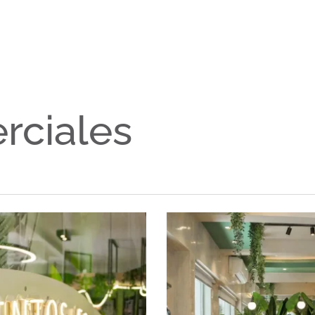
ectos
Quiénes
Testimonios
Blog
Somos
artamentos
rciales
as
les Comerciales
inas