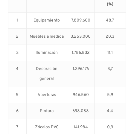
(%)
1
Equipamiento
7.809.600
48,7
2
Muebles a medida
3.253.000
20,3
3
Iluminación
1.786.832
11,1
4
Decoración
1.396.176
8,7
general
5
Aberturas
946.560
5,9
6
Pintura
698.088
4,4
7
Zócalos PVC
141.984
0,9